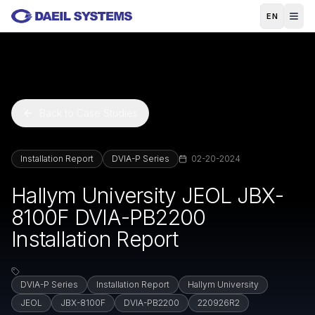
Skip to main content
EN
Back to Case Studies
Installation Report
DVIA-P Series
02-20-2024
Hallym University JEOL JBX-
8100F DVIA-PB2200
Installation Report
DVIA-P Series
Installation Report
Hallym University
JEOL
JBX-8100F
DVIA-PB2200
220926R2