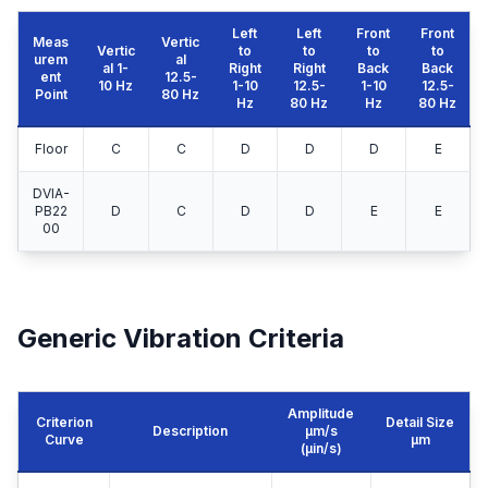
Left
Left
Front
Front
Meas
Vertic
Vertic
to
to
to
to
urem
al
al 1-
Right
Right
Back
Back
ent
12.5-
10 Hz
1-10
12.5-
1-10
12.5-
Point
80 Hz
Hz
80 Hz
Hz
80 Hz
Floor
C
C
D
D
D
E
DVIA-
PB22
D
C
D
D
E
E
00
Generic Vibration Criteria
Amplitude
Criterion
Detail Size
Description
μm/s
Curve
μm
(µin/s)