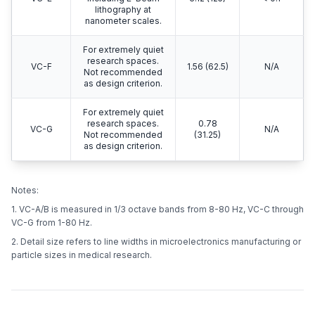
lithography at
nanometer scales.
For extremely quiet
research spaces.
VC-F
1.56 (62.5)
N/A
Not recommended
as design criterion.
For extremely quiet
research spaces.
0.78
VC-G
N/A
Not recommended
(31.25)
as design criterion.
Notes:
1. VC-A/B is measured in 1/3 octave bands from 8-80 Hz, VC-C through
VC-G from 1-80 Hz.
2. Detail size refers to line widths in microelectronics manufacturing or
particle sizes in medical research.