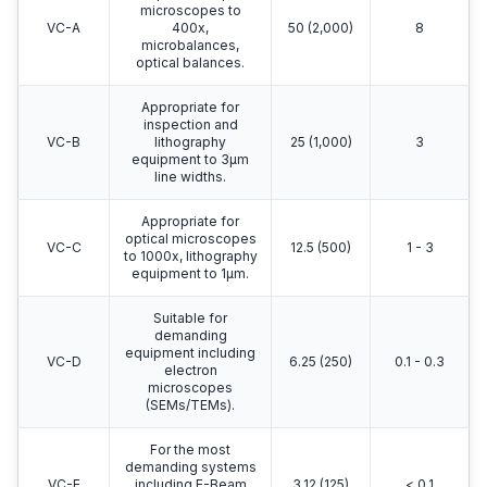
microscopes to
VC-A
400x,
50 (2,000)
8
microbalances,
optical balances.
Appropriate for
inspection and
VC-B
lithography
25 (1,000)
3
equipment to 3μm
line widths.
Appropriate for
optical microscopes
VC-C
12.5 (500)
1 - 3
to 1000x, lithography
equipment to 1μm.
Suitable for
demanding
equipment including
VC-D
6.25 (250)
0.1 - 0.3
electron
microscopes
(SEMs/TEMs).
For the most
demanding systems
VC-E
including E-Beam
3.12 (125)
< 0.1