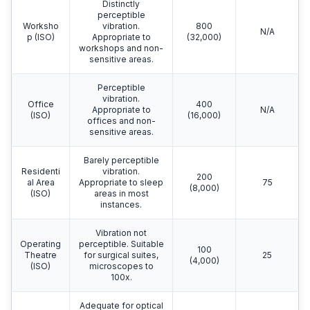
Distinctly
perceptible
Worksho
vibration.
800
N/A
p (ISO)
Appropriate to
(32,000)
workshops and non-
sensitive areas.
Perceptible
vibration.
Office
400
Appropriate to
N/A
(ISO)
(16,000)
offices and non-
sensitive areas.
Barely perceptible
Residenti
vibration.
200
al Area
Appropriate to sleep
75
(8,000)
(ISO)
areas in most
instances.
Vibration not
Operating
perceptible. Suitable
100
Theatre
for surgical suites,
25
(4,000)
(ISO)
microscopes to
100x.
Adequate for optical